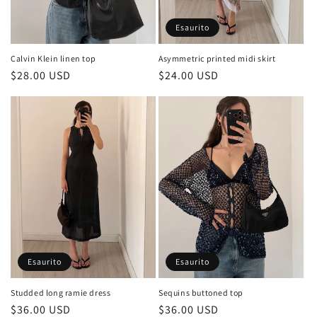
Esaurito
Asymmetric printed midi skirt
Calvin Klein linen top
Prezzo
$24.00 USD
Prezzo
$28.00 USD
di
di
listino
listino
Esaurito
Esaurito
Sequins buttoned top
Studded long ramie dress
Prezzo
$36.00 USD
Prezzo
$36.00 USD