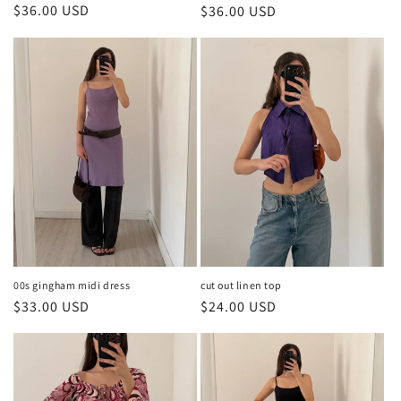
Prezzo
$36.00 USD
Prezzo
$36.00 USD
di
di
listino
listino
cut out linen top
00s gingham midi dress
Prezzo
$24.00 USD
Prezzo
$33.00 USD
di
di
listino
listino