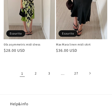
Esaurito
Esaurito
00s asymmetric midi dress
Max Mara linen midi skirt
Prezzo
$28.00 USD
Prezzo
$36.00 USD
di
di
listino
listino
1
2
3
…
27
Help&info