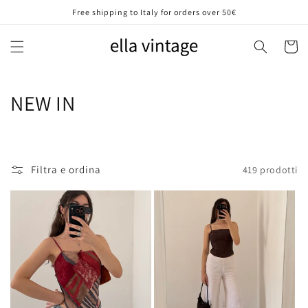
Vai
Free shipping to Italy for orders over 50€
direttamente
ai contenuti
Carrell
C
NEW IN
o
l
Filtra e ordina
419 prodotti
l
e
z
i
o