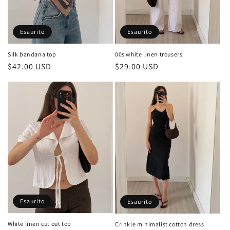
n
e
Esaurito
Esaurito
:
00s white linen trousers
Silk bandana top
Prezzo
$29.00 USD
Prezzo
$42.00 USD
di
di
listino
listino
Esaurito
Esaurito
White linen cut out top
Crinkle minimalist cotton dress