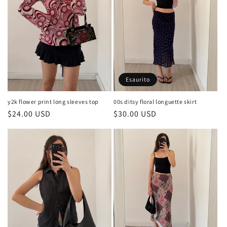
Esaurito
y2k flower print long sleeves top
00s ditsy floral longuette skirt
Prezzo
$24.00 USD
Prezzo
$30.00 USD
di
di
listino
listino