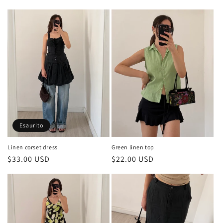
di
di
listino
listino
Esaurito
Green linen top
Linen corset dress
Prezzo
$22.00 USD
Prezzo
$33.00 USD
di
di
listino
listino