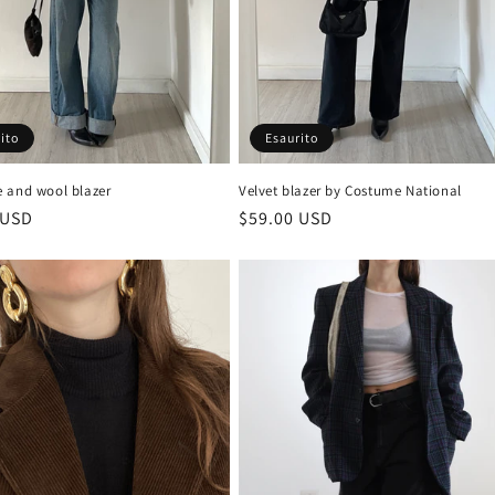
ito
Esaurito
 and wool blazer
Velvet blazer by Costume National
 USD
Prezzo
$59.00 USD
di
listino