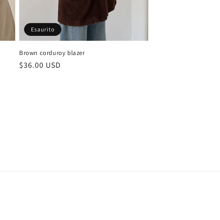
Esaurito
Brown corduroy blazer
Prezzo
$36.00 USD
di
listino