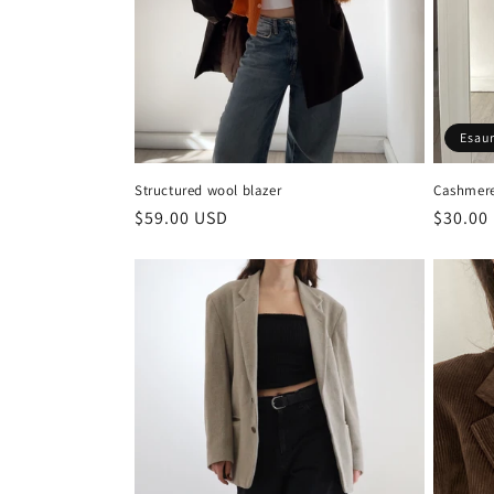
Esaur
Structured wool blazer
Cashmere
Prezzo
$59.00 USD
Prezzo
$30.00
di
di
listino
listino