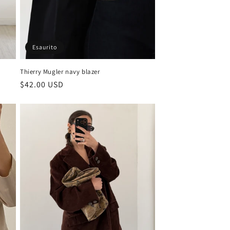
Esaurito
Thierry Mugler navy blazer
Prezzo
$42.00 USD
di
listino