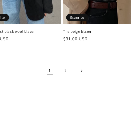
ito
Esaurito
ct black wool blazer
The beige blazer
 USD
Prezzo
$31.00 USD
di
listino
1
2