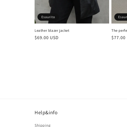
Esaur
Esaurito
The perfe
Leather blazer jacket
Prezzo
$77.00
Prezzo
$69.00 USD
di
di
listino
listino
Help&info
Shipping