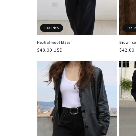
Esaur
Esaurito
Brown co
Neutral wool blazer
Prezzo
$42.00
Prezzo
$48.00 USD
di
di
listino
listino