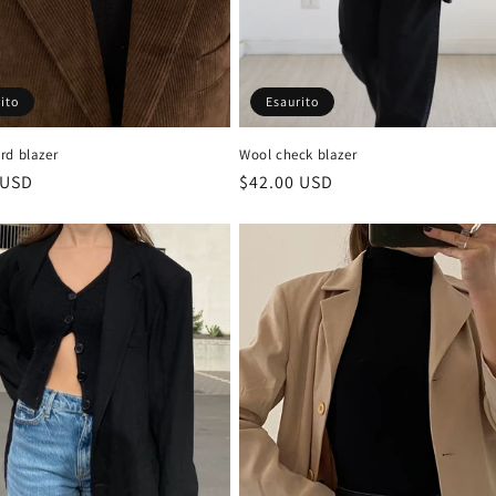
ito
Esaurito
rd blazer
Wool check blazer
 USD
Prezzo
$42.00 USD
di
listino