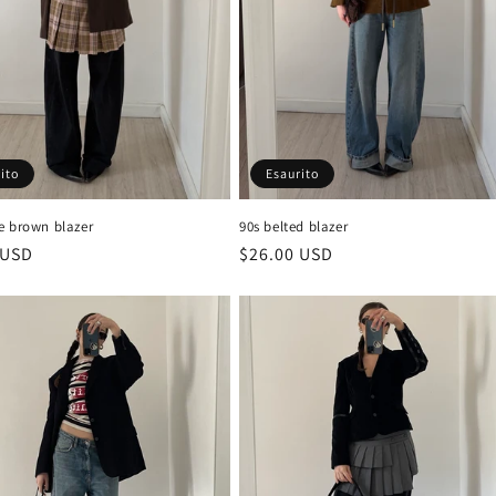
ito
Esaurito
e brown blazer
90s belted blazer
 USD
Prezzo
$26.00 USD
di
listino