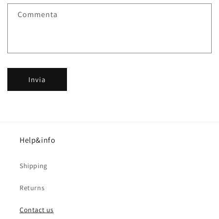
i
Commenta
c
o
n
t
a
Invia
t
t
o
Help&info
Shipping
Returns
Contact us