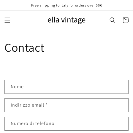
Vai
Free shipping to Italy for orders over 50€
direttamente
ai contenuti
Carrell
Contact
M
Nome
o
d
Indirizzo email
*
u
l
o
Numero di telefono
d