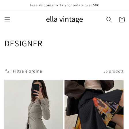
Vai
Free shipping to Italy for orders over 50€
direttamente
ai contenuti
Carrell
C
DESIGNER
o
l
Filtra e ordina
55 prodotti
l
e
z
i
o