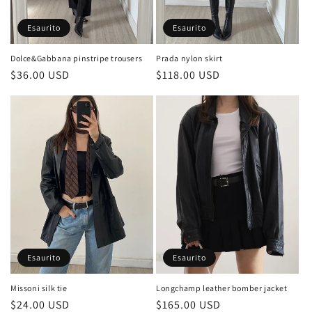
Esaurito
Esaurito
Dolce&Gabbana pinstripe trousers
Prada nylon skirt
Prezzo
$36.00 USD
Prezzo
$118.00 USD
di
di
listino
listino
Esaurito
Esaurito
Missoni silk tie
Longchamp leather bomber jacket
Prezzo
$24.00 USD
Prezzo
$165.00 USD