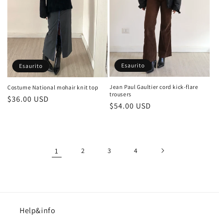
Esaurito
Esaurito
Jean Paul Gaultier cord kick-flare
Costume National mohair knit top
trousers
Prezzo
$36.00 USD
Prezzo
$54.00 USD
di
di
listino
listino
1
2
3
4
Help&info