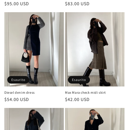
Prezzo
$83.00 USD
Prezzo
$95.00 USD
di
di
listino
listino
Esaurito
Esaurito
Diesel denim dress
Max Mara check midi skirt
Prezzo
$54.00 USD
Prezzo
$42.00 USD
di
di
listino
listino