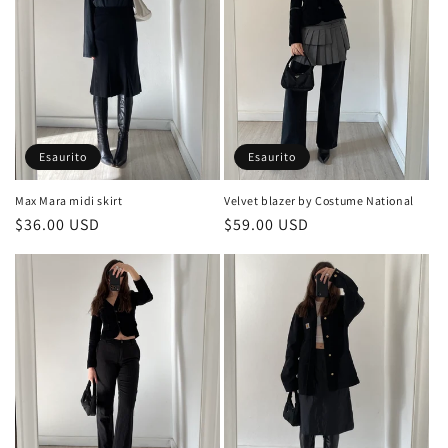
Esaurito
Esaurito
Velvet blazer by Costume National
Max Mara midi skirt
Prezzo
$59.00 USD
Prezzo
$36.00 USD
di
di
listino
listino