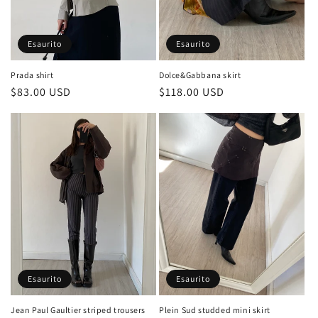
n
e
Esaurito
Esaurito
:
Prada shirt
Dolce&Gabbana skirt
Prezzo
$83.00 USD
Prezzo
$118.00 USD
di
di
listino
listino
Esaurito
Esaurito
Plein Sud studded mini skirt
Jean Paul Gaultier striped trousers