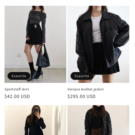
di
di
listino
listino
Esaurito
Esaurito
Sportstaff skirt
Versace leather jacket
Prezzo
$42.00 USD
Prezzo
$295.00 USD
di
di
listino
listino