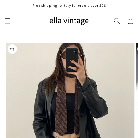
Vai
Free shipping to Italy for orders over 50€
direttamente
ai contenuti
Carrell
Passa alle
informazioni
sul prodotto