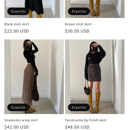
Esaurito
Esaurito
Brown midi skirt
Black midi skirt
Prezzo
$30.00 USD
Prezzo
$22.00 USD
di
di
listino
listino
Esaurito
Esaurito
Fendissime by Fendi skirt
Snakeskin wrap skirt
Prezzo
$48.00 USD
Prezzo
$42.00 USD