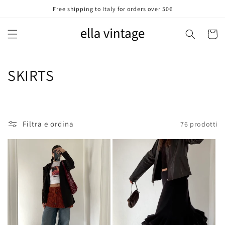
Vai
Free shipping to Italy for orders over 50€
direttamente
ai contenuti
Carrell
C
SKIRTS
o
l
Filtra e ordina
76 prodotti
l
e
z
i
o