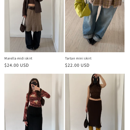
Marella midi skirt
Tartan mini skirt
Prezzo
$24.00 USD
Prezzo
$22.00 USD
di
di
listino
listino