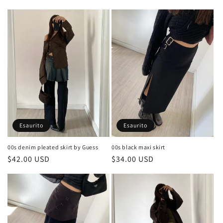
di
di
listino
listino
Esaurito
Esaurito
00s black maxi skirt
00s denim pleated skirt by Guess
Prezzo
$34.00 USD
Prezzo
$42.00 USD
di
di
listino
listino