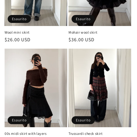
n
e
Esaurito
Esaurito
:
Wool mini skirt
Mohair wool skirt
Prezzo
$26.00 USD
Prezzo
$36.00 USD
di
di
listino
listino
Esaurito
Esaurito
00s midi skirt with layers
Trussardi check skirt