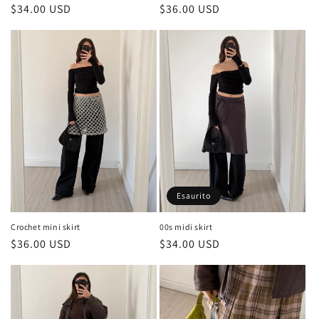
Prezzo
$34.00 USD
Prezzo
$36.00 USD
di
di
listino
listino
Esaurito
Crochet mini skirt
00s midi skirt
Prezzo
$36.00 USD
Prezzo
$34.00 USD
di
di
listino
listino