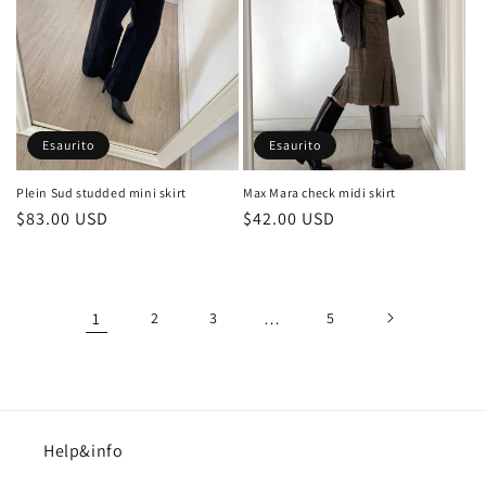
Esaurito
Esaurito
Plein Sud studded mini skirt
Max Mara check midi skirt
Prezzo
$83.00 USD
Prezzo
$42.00 USD
di
di
listino
listino
1
2
3
…
5
Help&info