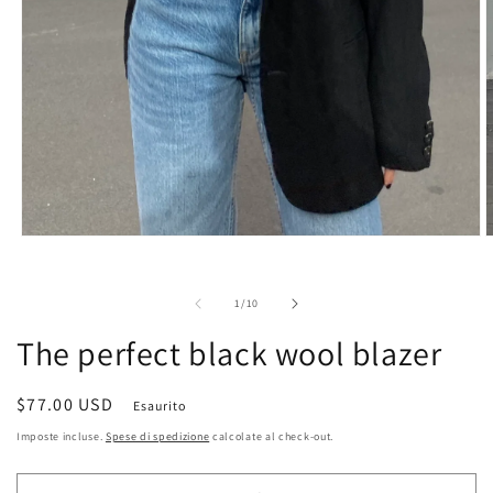
A
Apri
c
contenuti
m
multimediali
2
1
su
1
/
10
i
in
f
finestra
The perfect black wool blazer
m
modale
Prezzo
$77.00 USD
Esaurito
di
Imposte incluse.
Spese di spedizione
calcolate al check-out.
listino