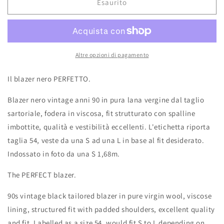
Esaurito
Altre opzioni di pagamento
Il blazer nero PERFETTO.
Blazer nero vintage anni 90 in pura lana vergine dal taglio
sartoriale, fodera in viscosa, fit strutturato con spalline
imbottite, qualità e vestibilità eccellenti. L'etichetta riporta
taglia 54, veste da una S ad una L in base al fit desiderato.
Indossato in foto da una S 1,68m.
The PERFECT blazer.
90s vintage black tailored blazer in pure virgin wool, viscose
lining, structured fit with padded shoulders, excellent quality
and fit. Labelled as a size 54, would fit S to L depending on