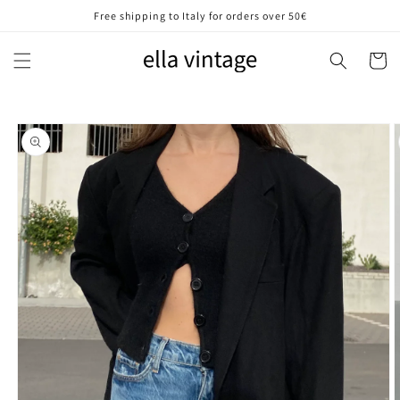
Vai
Free shipping to Italy for orders over 50€
direttamente
ai contenuti
Carrell
Passa alle
informazioni
sul prodotto