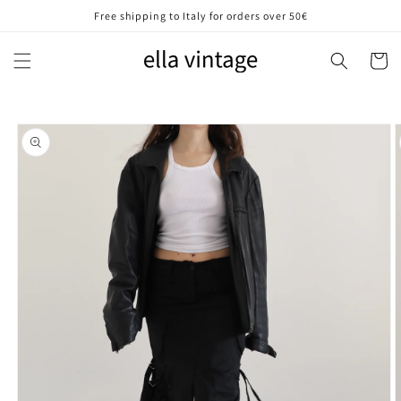
Vai
Free shipping to Italy for orders over 50€
direttamente
ai contenuti
Carrell
Passa alle
informazioni
sul prodotto