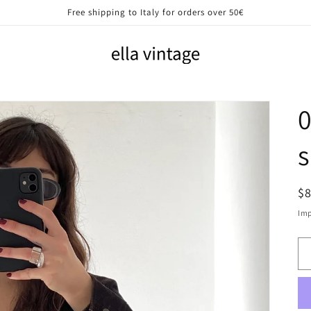
Free shipping to Italy for orders over 50€
0
s
P
$
di
Imp
li