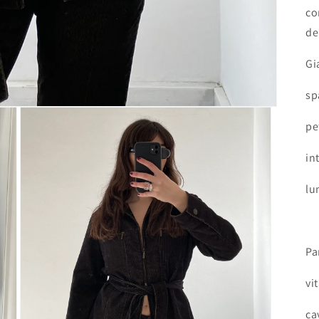
co
de
Gi
sp
pe
in
lu
Pa
vi
ca