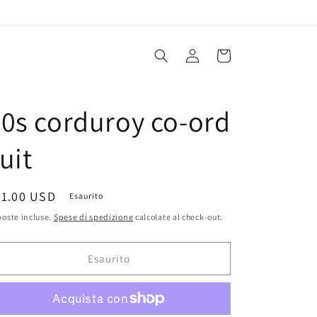
Accedi
Carrello
0s corduroy co-ord
uit
rezzo
81.00 USD
Esaurito
oste incluse.
Spese di spedizione
calcolate al check-out.
stino
Esaurito