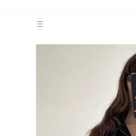
Vai
direttamente
ai contenuti
Passa alle
informazioni
sul prodotto