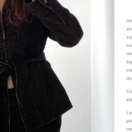
In
an
su
co
re
se
cr
ma
Co
el
La
pa
ve