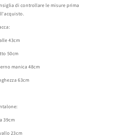
nsiglia di controllare le misure prima
ll'acquisto.
acca:
alle 43cm
tto 50cm
terno manica 48cm
nghezza 63cm
ntalone:
ta 39cm
vallo 23cm