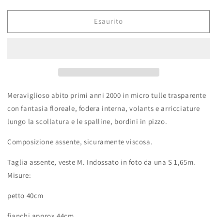
listino
Esaurito
Meraviglioso abito primi anni 2000 in micro tulle trasparente
con fantasia floreale, fodera interna, volants e arricciature
lungo la scollatura e le spalline, bordini in pizzo.
Composizione assente, sicuramente viscosa.
Taglia assente, veste M. Indossato in foto da una S 1,65m.
Misure:
petto 40cm
fianchi approx 44cm