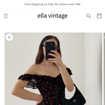
Vai
Free shipping to Italy for orders over 50€
direttamente
ai contenuti
Carrell
Passa alle
informazioni
sul prodotto