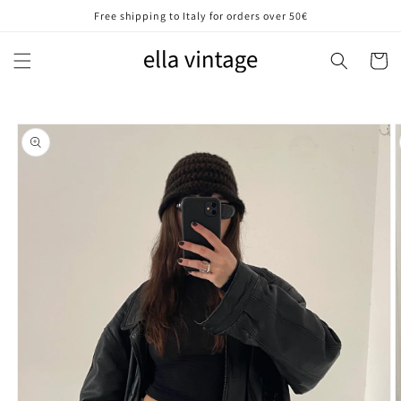
Vai
Free shipping to Italy for orders over 50€
direttamente
ai contenuti
Carrell
Passa alle
informazioni
sul prodotto