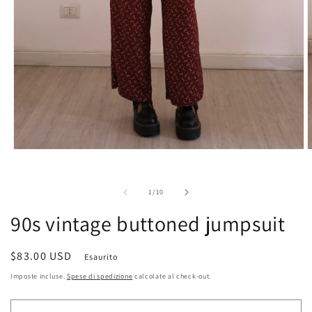
Apri
A
contenuti
c
multimediali
m
1
2
su
1
/
10
in
i
finestra
f
90s vintage buttoned jumpsuit
modale
m
Prezzo
$83.00 USD
Esaurito
di
Imposte incluse.
Spese di spedizione
calcolate al check-out.
listino