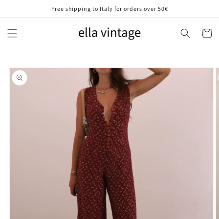
Vai
Free shipping to Italy for orders over 50€
direttamente
ai contenuti
Carrell
Passa alle
informazioni
sul prodotto