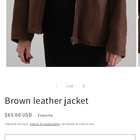
A
Apri
c
contenuti
m
multimediali
2
1
su
1
/
16
i
in
f
finestra
Brown leather jacket
m
modale
Prezzo
$83.00 USD
Esaurito
di
Imposte incluse.
Spese di spedizione
calcolate al check-out.
listino