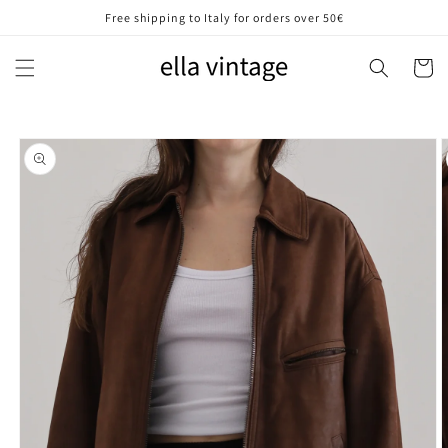
Vai
Free shipping to Italy for orders over 50€
direttamente
ai contenuti
Carrell
Passa alle
informazioni
sul prodotto