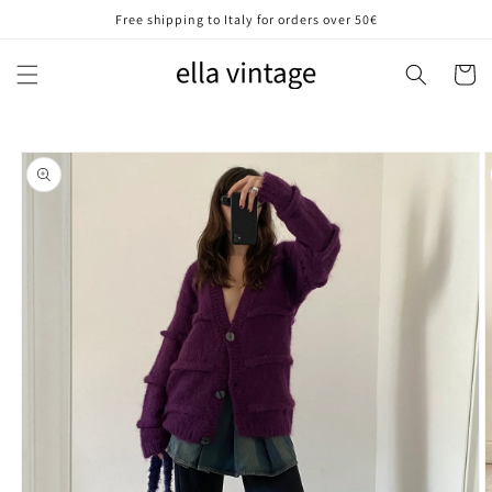
Vai
Free shipping to Italy for orders over 50€
direttamente
ai contenuti
Carrell
Passa alle
informazioni
sul prodotto