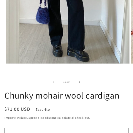
A
Apri
c
contenuti
m
multimediali
2
1
su
1
/
19
i
in
f
finestra
Chunky mohair wool cardigan
m
modale
Prezzo
$71.00 USD
Esaurito
di
Imposte incluse.
Spese di spedizione
calcolate al check-out.
listino