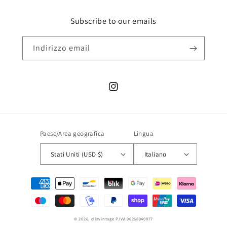
Subscribe to our emails
Indirizzo email
Instagram
Paese/Area geografica
Lingua
Stati Uniti (USD $)
Italiano
Metodi
di
pagamento
© 2026,
ellavintage
P.IVA 06268040877