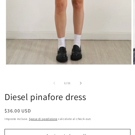
A
Apri
c
contenuti
m
multimediali
2
1
su
1
/
11
i
in
f
finestra
Diesel pinafore dress
m
modale
Prezzo
$36.00 USD
di
Imposte incluse.
Spese di spedizione
calcolate al check-out.
listino