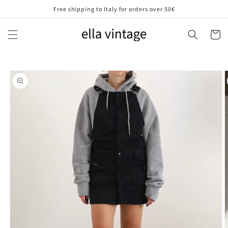
Vai
Free shipping to Italy for orders over 50€
direttamente
ai contenuti
Carrell
Passa alle
informazioni
sul prodotto