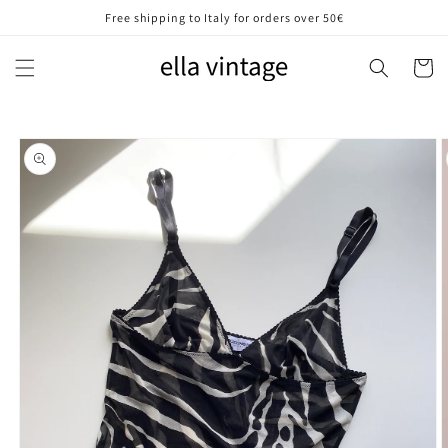
Vai
Free shipping to Italy for orders over 50€
direttamente
ai contenuti
Carrell
Passa alle
informazioni
sul prodotto