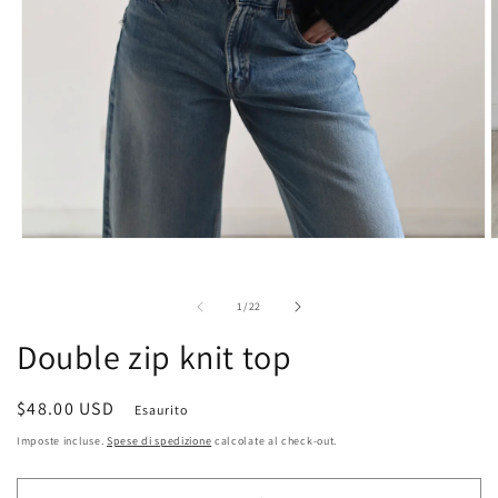
Apri
A
contenuti
c
multimediali
m
1
2
su
1
/
22
in
i
finestra
f
Double zip knit top
modale
m
Prezzo
$48.00 USD
Esaurito
di
Imposte incluse.
Spese di spedizione
calcolate al check-out.
listino