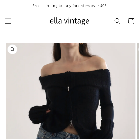
Vai
Free shipping to Italy for orders over 50€
direttamente
ai contenuti
Carrell
Passa alle
informazioni
sul prodotto