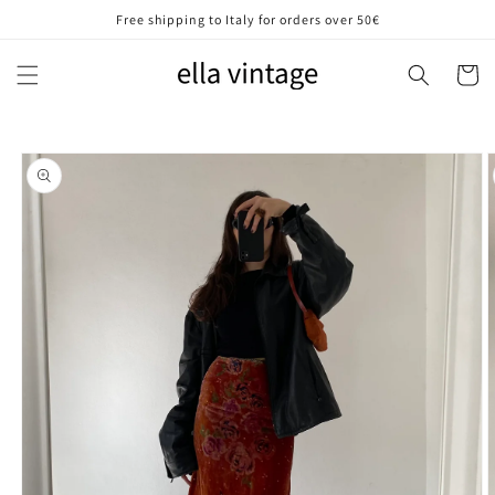
Vai
Free shipping to Italy for orders over 50€
direttamente
ai contenuti
Carrell
Passa alle
informazioni
sul prodotto