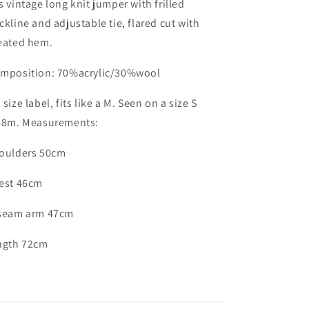
s vintage long knit jumper with frilled
ckline and adjustable tie, flared cut with
eated hem.
mposition: 70%acrylic/30%wool
 size label, fits like a M. Seen on a size S
68m. Measurements:
oulders 50cm
est 46cm
seam arm 47cm
ngth 72cm