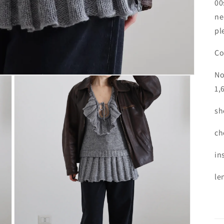
00
ne
pl
Co
No
1,
sh
ch
in
le