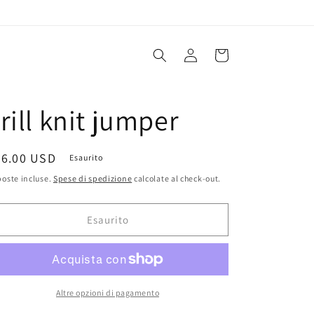
Accedi
Carrello
rill knit jumper
rezzo
36.00 USD
Esaurito
oste incluse.
Spese di spedizione
calcolate al check-out.
stino
Esaurito
Altre opzioni di pagamento