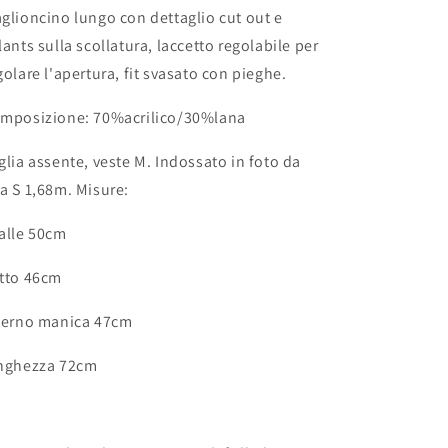
glioncino lungo con dettaglio cut out e
lants sulla scollatura, laccetto regolabile per
golare l'apertura, fit svasato con pieghe.
mposizione: 70%acrilico/30%lana
glia assente, veste M. Indossato in foto da
a S 1,68m. Misure:
alle 50cm
tto 46cm
terno manica 47cm
nghezza 72cm