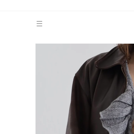
Vai
direttamente
ai contenuti
Passa alle
informazioni
sul prodotto