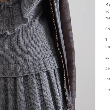
Ma
vo
re
Co
Ta
un
sp
pe
in
lu