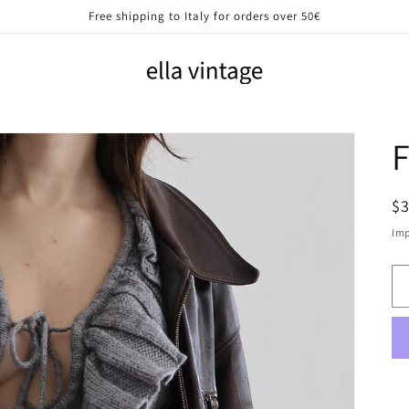
Free shipping to Italy for orders over 50€
F
P
$
di
Imp
li