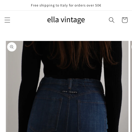
Vai
Free shipping to Italy for orders over 50€
direttamente
ai contenuti
Carrell
Passa alle
informazioni
sul prodotto