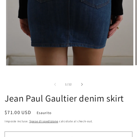
A
Apri
c
contenuti
m
multimediali
2
1
su
1
/
12
i
in
f
finestra
Jean Paul Gaultier denim skirt
m
modale
Prezzo
$71.00 USD
Esaurito
di
Imposte incluse.
Spese di spedizione
calcolate al check-out.
listino