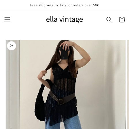
Vai
Free shipping to Italy for orders over 50€
direttamente
ai contenuti
Carrell
Passa alle
informazioni
sul prodotto