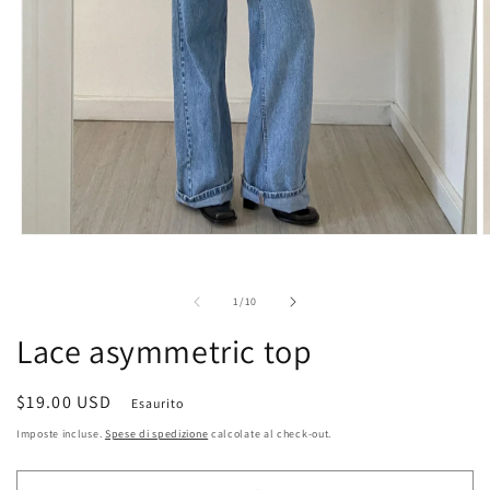
A
Apri
c
contenuti
m
multimediali
2
1
su
1
/
10
i
in
f
finestra
Lace asymmetric top
m
modale
Prezzo
$19.00 USD
Esaurito
di
Imposte incluse.
Spese di spedizione
calcolate al check-out.
listino