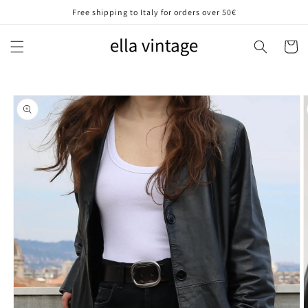
Vai
Free shipping to Italy for orders over 50€
direttamente
ai contenuti
Carrell
Passa alle
informazioni
sul prodotto