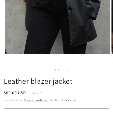
A
Apri
c
contenuti
m
multimediali
2
1
su
1
/
17
i
in
f
finestra
Leather blazer jacket
m
modale
Prezzo
$69.00 USD
Esaurito
di
Imposte incluse.
Spese di spedizione
calcolate al check-out.
listino