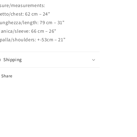
sure/measurements:
Petto/chest: 62 cm – 24"
Lunghezza/length: 79 cm – 31"
Manica/sleeve: 66 cm – 26"
Spalla/shoulders: +-53cm – 21”
Shipping
Share