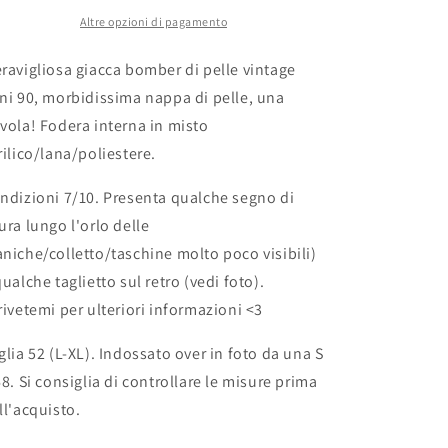
Altre opzioni di pagamento
ravigliosa giacca bomber di pelle vintage
ni 90, morbidissima nappa di pelle, una
vola! Fodera interna in misto
rilico/lana/poliestere.
ndizioni 7/10. Presenta qualche segno di
ura lungo l'orlo delle
niche/colletto/taschine molto poco visibili)
qualche taglietto sul retro (vedi foto).
rivetemi per ulteriori informazioni <3
glia 52 (L-XL). Indossato over in foto da una S
68. Si consiglia di controllare le misure prima
ll'acquisto.