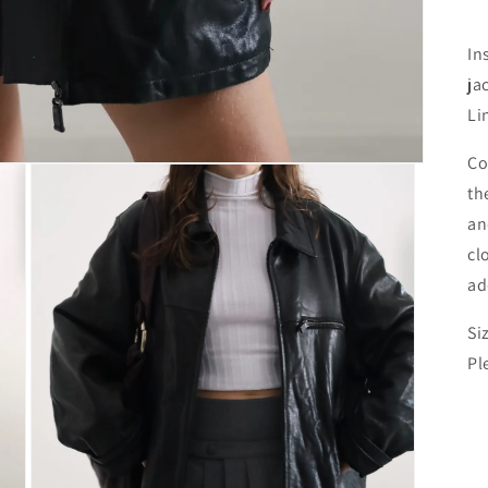
In
ja
Li
Co
th
an
cl
ad
Si
Pl