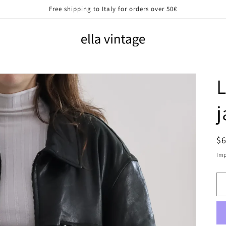
Free shipping to Italy for orders over 50€
j
P
$
di
Imp
li