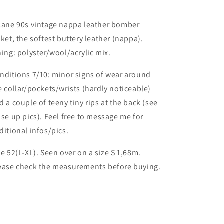
sane 90s vintage nappa leather bomber
cket, the softest buttery leather (nappa).
ning: polyster/wool/acrylic mix.
nditions 7/10: minor signs of wear around
e collar/pockets/wrists (hardly noticeable)
d a couple of teeny tiny rips at the back (see
ose up pics). Feel free to message me for
ditional infos/pics.
ze 52(L-XL). Seen over on a size S 1,68m.
ease check the measurements before buying.