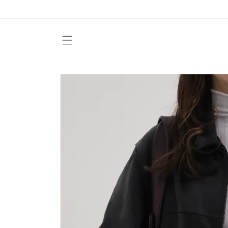
Vai
direttamente
ai contenuti
Passa alle
informazioni
sul prodotto