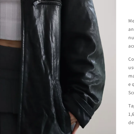
Me
an
nu
ac
Co
us
ma
e 
Sc
Ta
1,
de