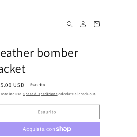
Accedi
Carrello
Leather bomber
acket
rezzo
65.00 USD
Esaurito
oste incluse.
Spese di spedizione
calcolate al check-out.
stino
Esaurito