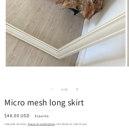
A
Apri
c
contenuti
m
multimediali
2
1
i
in
su
1
/
12
f
finestra
m
modale
Micro mesh long skirt
Prezzo
$48.00 USD
Esaurito
di
Imposte incluse.
Spese di spedizione
calcolate al check-out.