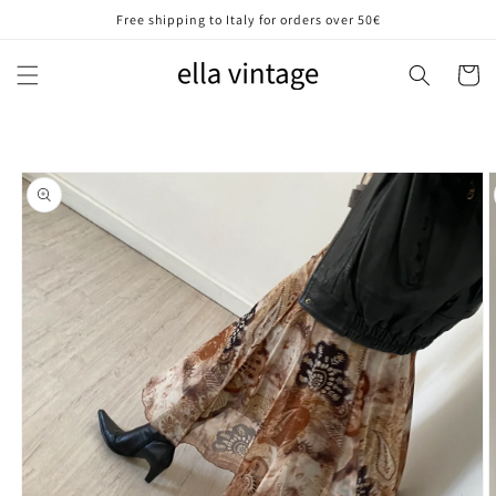
Vai
Free shipping to Italy for orders over 50€
direttamente
ai contenuti
Carrell
Passa alle
informazioni
sul prodotto