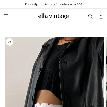
Vai
Free shipping to Italy for orders over 50€
direttamente
ai contenuti
Carrell
Passa alle
informazioni
sul prodotto