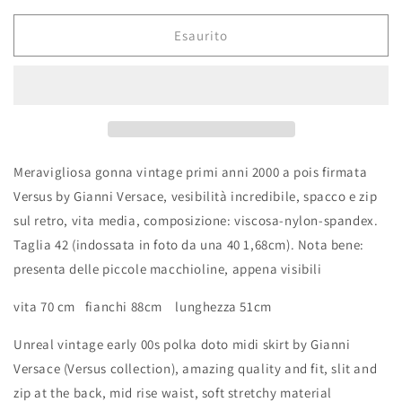
listino
Esaurito
Meravigliosa gonna vintage primi anni 2000 a pois firmata
Versus by Gianni Versace, vesibilità incredibile, spacco e zip
sul retro, vita media, composizione: viscosa-nylon-spandex.
Taglia 42 (indossata in foto da una 40 1,68cm). Nota bene:
presenta delle piccole macchioline, appena visibili
vita 70 cm fianchi 88cm lunghezza 51cm
Unreal vintage early 00s polka doto midi skirt by Gianni
Versace (Versus collection), amazing quality and fit, slit and
zip at the back, mid rise waist, soft stretchy material