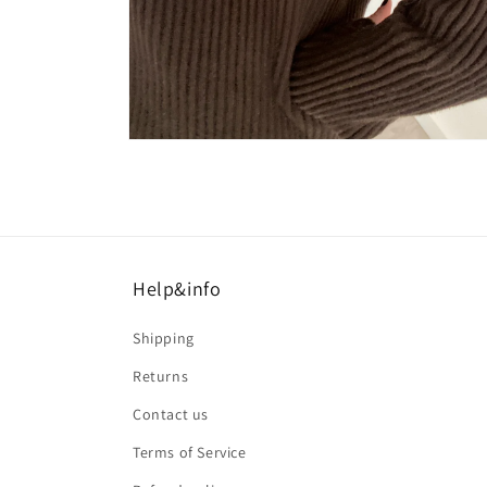
Apri
contenuti
multimediali
10
in
finestra
modale
Help&info
Shipping
Returns
Contact us
Terms of Service