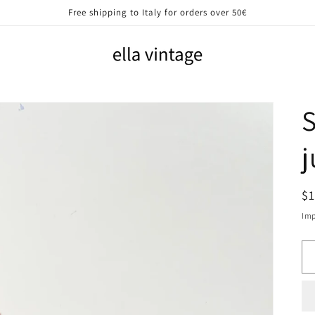
Free shipping to Italy for orders over 50€
S
P
$
di
Imp
li