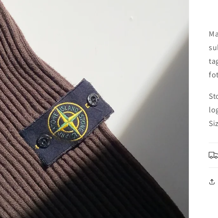
Ma
su
ta
fo
St
lo
Si