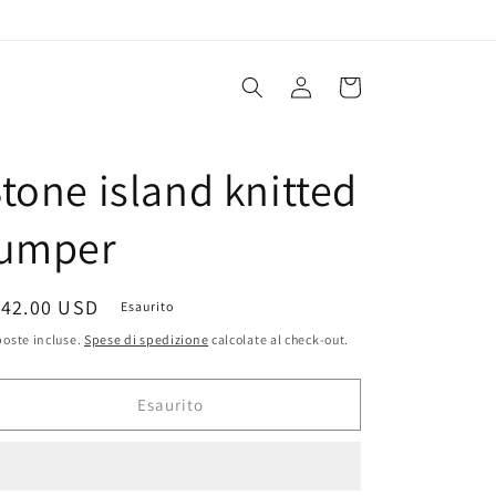
Accedi
Carrello
tone island knitted
jumper
rezzo
142.00 USD
Esaurito
oste incluse.
Spese di spedizione
calcolate al check-out.
stino
Esaurito