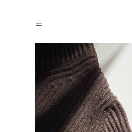
Vai
direttamente
ai contenuti
Passa alle
informazioni
sul prodotto