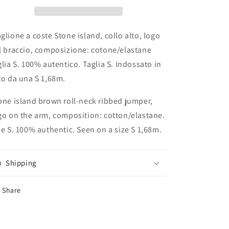
glione a coste Stone island, collo alto, logo
l braccio, composizione: cotone/elastane
glia S. 100% autentico. Taglia S. Indossato in
to da una S 1,68m.
one island brown roll-neck ribbed jumper,
go on the arm, composition: cotton/elastane.
ze S. 100% authentic. Seen on a size S 1,68m.
Shipping
Share