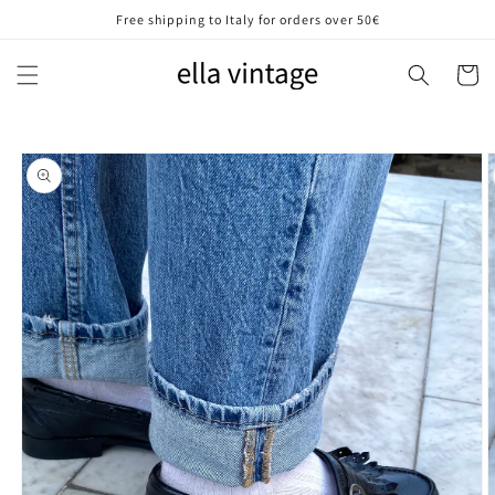
Vai
Free shipping to Italy for orders over 50€
direttamente
ai contenuti
Carrell
Passa alle
informazioni
sul prodotto