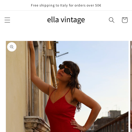
Vai
Free shipping to Italy for orders over 50€
direttamente
ai contenuti
Carrell
Passa alle
informazioni
sul prodotto