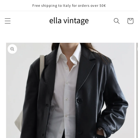
Vai
Free shipping to Italy for orders over 50€
direttamente
ai contenuti
Carrell
Passa alle
informazioni
sul prodotto