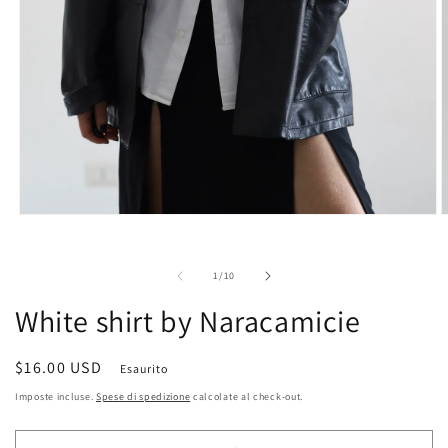
Apri
A
contenuti
c
multimediali
m
1
2
su
1
/
10
in
i
finestra
f
White shirt by Naracamicie
modale
m
Prezzo
$16.00 USD
Esaurito
di
Imposte incluse.
Spese di spedizione
calcolate al check-out.
listino