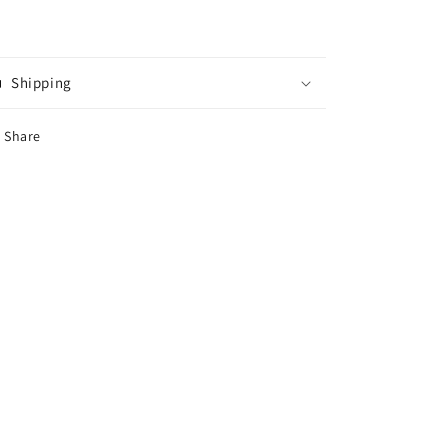
Shipping
Share