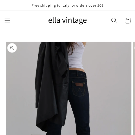
Vai
Free shipping to Italy for orders over 50€
direttamente
ai contenuti
Carrell
Passa alle
informazioni
sul prodotto