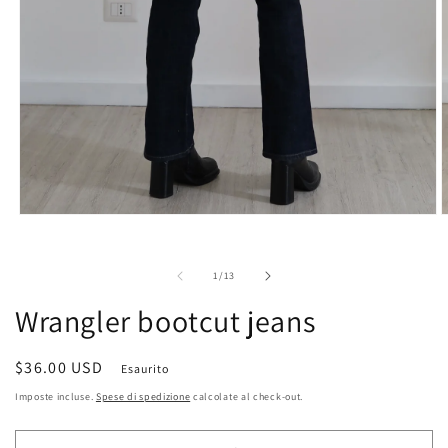
Apri
A
contenuti
c
multimediali
m
1
2
su
1
/
13
in
i
finestra
f
Wrangler bootcut jeans
modale
m
Prezzo
$36.00 USD
Esaurito
di
Imposte incluse.
Spese di spedizione
calcolate al check-out.
listino