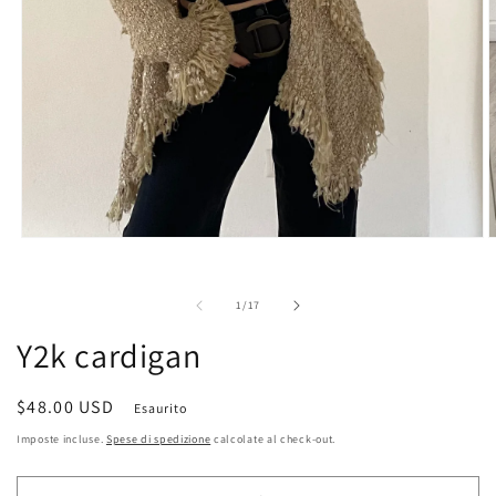
Apri
A
contenuti
c
multimediali
m
1
2
su
1
/
17
in
i
finestra
f
Y2k cardigan
modale
m
Prezzo
$48.00 USD
Esaurito
di
Imposte incluse.
Spese di spedizione
calcolate al check-out.
listino