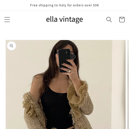
Vai
Free shipping to Italy for orders over 50€
direttamente
ai contenuti
Carrell
Passa alle
informazioni
sul prodotto